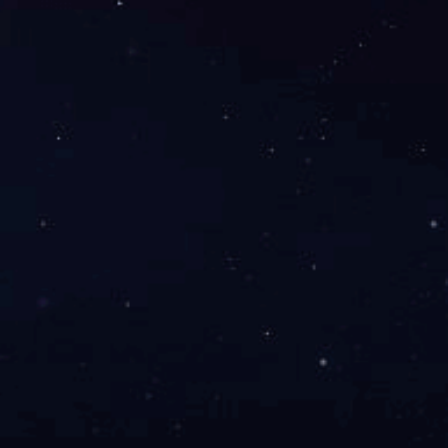
张家口亲河苑小区
冀公网安备 13060202000606号
网站制作：
航程网络
张家口亲河苑小区
了解更多