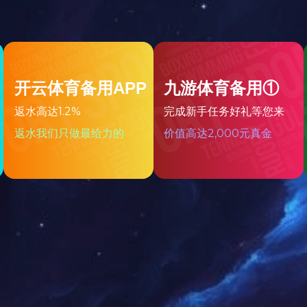
新闻中心
更多>>
更
.
爱游戏ayx官网首页_爱游戏(中国)
歌
荣获2025年河北省AA...
爱游戏ayx官网首页_爱游戏(中国)
03-11]
获2025年河北省AAA级诚信企业称号
爱游戏ayx官网首页_爱游戏(中国)荣获2025年河
[2025-1
07-24]
北省AAA级诚信企...
03-15]
保定建业集团2025年中级职称拟申报人员公...
[2025-0
保定建业集团2025年中级职称拟申报人员公...
[2025-0
07-21]
保定建业集团2025年中级职称拟申报人员公...
[2025-0
多的精品工程 属于自己的