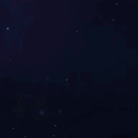
版权所有：爱游戏ayx官网首页_爱游戏(中国)
备案号：B1000521551
爱游戏ayx官网首页_爱游戏(中国)
 2034827 传真：0312-2023809 邮编：071000
冀ICP备05008971号-1
爱游戏ayx官网首页_爱游戏(中国)
了解更多
务服务网