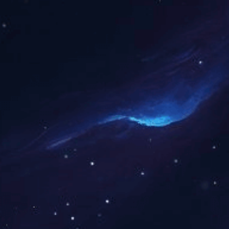
爱游戏
希悦国际酒店
希悦国际酒店
了解更多